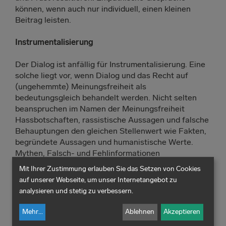
können, wenn auch nur individuell, einen kleinen
Beitrag leisten.
Instrumentalisierung
Der Dialog ist anfällig für Instrumentalisierung. Eine
solche liegt vor, wenn Dialog und das Recht auf
(ungehemmte) Meinungsfreiheit als
bedeutungsgleich behandelt werden. Nicht selten
beanspruchen im Namen der Meinungsfreiheit
Hassbotschaften, rassistische Aussagen und falsche
Behauptungen den gleichen Stellenwert wie Fakten,
begründete Aussagen und humanistische Werte.
Mythen, Falsch- und Fehlinformationen
verunmöglichen aber einen Dialog im Sinne eines
Mit Ihrer Zustimmung erlauben Sie das Setzen von Cookies
perspektivenvollen Verständnisses über umstrittene
auf unserer Webseite, um unser Internetangebot zu
Themen. Es drängt sich abermals Charlie Kirk auf.
analysieren und stetig zu verbessern.
Die MAGA-Bewegung feiert ihn für sein mutiges
Eintreten für Meinungsfreiheit. Er organisierte an
Mehr
...
Ablehnen
Akzeptieren
Universitäten Debatten zur konservativen
Turning