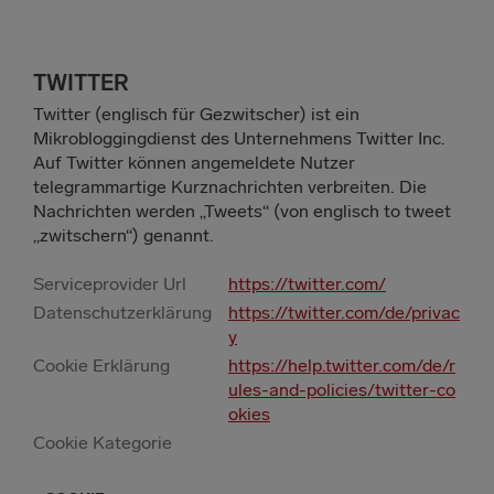
TWITTER
Twitter (englisch für Gezwitscher) ist ein
Mikrobloggingdienst des Unternehmens Twitter Inc.
Auf Twitter können angemeldete Nutzer
telegrammartige Kurznachrichten verbreiten. Die
Nachrichten werden „Tweets“ (von englisch to tweet
„zwitschern“) genannt.
Serviceprovider Url
https://twitter.com/
Datenschutzerklärung
https://twitter.com/de/privac
y
Cookie Erklärung
https://help.twitter.com/de/r
ules-and-policies/twitter-co
okies
ERDAUER
Cookie Kategorie