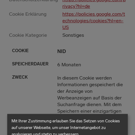
rivacy?hl=de
Cookie Erklärung
https://policies.google.com/t
echnologies/cookies?hl=en-
US
ERDAUER
Cookie Kategorie
Sonstiges
NID
6 Monaten
In diesem Cookie werden
Informationen gespeichert die
der Anzeige von
Werbeanzeigen auf Basis der
Suchanfrage dienen. Mit dem
Speichern einer einzigartigen
User ID kann Google
Mit Ihrer Zustimmung erlauben Sie das Setzen von Cookies
persönliche Einstellungen zu
auf unserer Webseite, um unser Internetangebot zu
Werbezwecken nutzen.
analysieren und stetig zu verbessern.