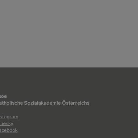
soe
atholische Sozialakademie Österreichs
nstagram
luesky
acebook