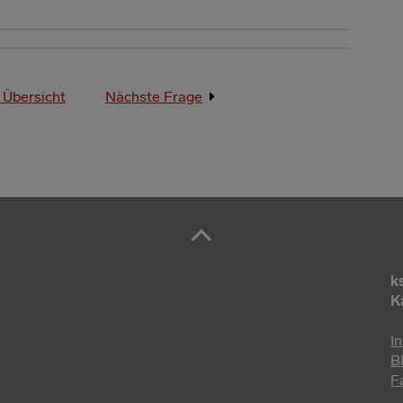
 Übersicht
Nächste Frage
k
K
I
B
F