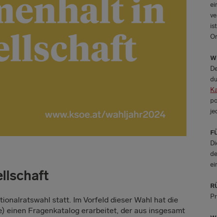
ei
ve
is
Or
W
De
du
Ka
po
je
F
Di
de
ei
llschaft
R
Pr
ionalratswahl statt. Im Vorfeld dieser Wahl hat die
) einen Fragenkatalog erarbeitet, der aus insgesamt