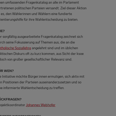
nen umfassenden Fragenkatalog an alle im Parlament
rtretenen politischen Parteien versandt. Ziel dieser Aktion
t es, den Wählerinnen und Wählern eine fundierte
ientierungshilfe für ihre Wahlentscheidung zu bieten.
IE?
r sorgfältig ausgearbeitete Fragenkatalog zeichnet sich
rch seine Fokussierung auf Themen aus, die an die
tholische Soziallehre
angelehnt sind und im üblichen
litischen Diskurs oft zu kurz kommen, aus Sicht der ksoe
doch von großer gesellschaftlicher Relevanz sind.
ÜR WEN?
e Initiative möchte Bürger:innen ermutigen, sich aktiv mit
n Positionen der Parteien auseinanderzusetzen und so
ne informierte Wahlentscheidung zu treffen.
ÜCKFRAGEN?
ojektkoordinator
Johannes Webhofer