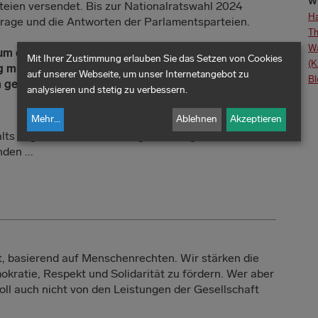
W
teien versendet. Bis zur Nationalratswahl 2024
Ha
 Frage und die Antworten der Parlamentsparteien.
Th
Wa
um den gesellschaftlichen Zusammenhalt zu
Mit Ihrer Zustimmung erlauben Sie das Setzen von Cookies
(K
g miteinander gefördert werden, und welche
auf unserer Webseite, um unser Internetangebot zu
Bl
 gegen Rassismus und Antisemitismus vorzugehen?
analysieren und stetig zu verbessern.
Mehr
...
Ablehnen
Akzeptieren
lts liegt in der Anerkennung unserer gemeinsamen
den ...
t, basierend auf Menschenrechten. Wir stärken die
kratie, Respekt und Solidarität zu fördern. Wer aber
ll auch nicht von den Leistungen der Gesellschaft