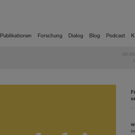
Publikationen
Forschung
Dialog
Blog
Podcast
K
SIE SI
F
v
W
Im