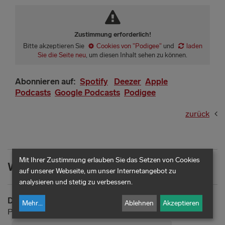
Zustimmung erforderlich!
Bitte akzeptieren Sie
Cookies von "Podigee"
und
laden
Sie die Seite neu
, um diesen Inhalt sehen zu können.
Abonnieren auf:
Spotify
Deezer
Apple
Podcasts
Google Podcasts
Podigee
zurück
Mit Ihrer Zustimmung erlauben Sie das Setzen von Cookies
Weitere Informationen
auf unserer Webseite, um unser Internetangebot zu
analysieren und stetig zu verbessern.
DER SOZIALKOMPASS
Mehr
...
Ablehnen
Akzeptieren
Podcast der ksœ