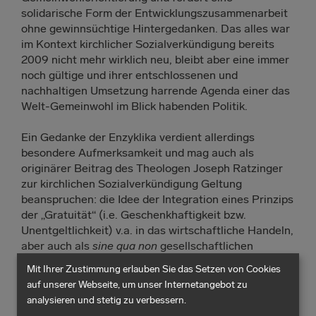
solidarische Form der Entwicklungszusammenarbeit
ohne gewinnsüchtige Hintergedanken. Das alles war
im Kontext kirchlicher Sozialverkündigung bereits
2009 nicht mehr wirklich neu, bleibt aber eine immer
noch gültige und ihrer entschlossenen und
nachhaltigen Umsetzung harrende Agenda einer das
Welt-Gemeinwohl im Blick habenden Politik.
Ein Gedanke der Enzyklika verdient allerdings
besondere Aufmerksamkeit und mag auch als
originärer Beitrag des Theologen Joseph Ratzinger
zur kirchlichen Sozialverkündigung Geltung
beanspruchen: die Idee der Integration eines Prinzips
der „Gratuität“ (i.e. Geschenkhaftigkeit bzw.
Unentgeltlichkeit) v.a. in das wirtschaftliche Handeln,
aber auch als
sine qua non
gesellschaftlichen
Zusammenlebens. Dieses besäße in sozialen
Mit Ihrer Zustimmung erlauben Sie das Setzen von Cookies
Interaktionen, die nur im Prinzip des marktkonformen
auf unserer Webseite, um unser Internetangebot zu
Austauschs warenförmiger und also handelbarer
analysieren und stetig zu verbessern.
Leistungen gründen, ein allzu schwaches Fundament.