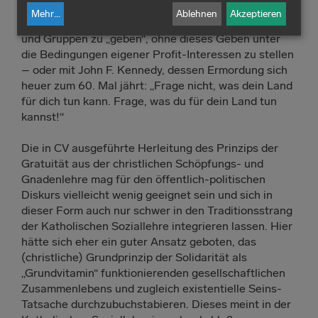
Eine wahrhaft humane Gesellschaft steht und fällt
Mehr
...
Ablehnen
Akzeptieren
vielmehr mit der Bereitschaft von Einzelpersonen
und Gruppen zu „geben“, ohne dieses Geben unter
die Bedingungen eigener Profit-Interessen zu stellen
– oder mit John F. Kennedy, dessen Ermordung sich
heuer zum 60. Mal jährt: „Frage nicht, was dein Land
für dich tun kann. Frage, was du für dein Land tun
kannst!“
Die in CV ausgeführte Herleitung des Prinzips der
Gratuität aus der christlichen Schöpfungs- und
Gnadenlehre mag für den öffentlich-politischen
Diskurs vielleicht wenig geeignet sein und sich in
dieser Form auch nur schwer in den Traditionsstrang
der Katholischen Soziallehre integrieren lassen. Hier
hätte sich eher ein guter Ansatz geboten, das
(christliche) Grundprinzip der Solidarität als
„Grundvitamin“ funktionierenden gesellschaftlichen
Zusammenlebens und zugleich existentielle Seins-
Tatsache durchzubuchstabieren. Dieses meint in der