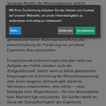
Vorzeige-Modell; die Wohnungspreise sind im
direkten Vergleich mit an Größe, Lebensqualität,
Mit Ihrer Zustimmung erlauben Sie das Setzen von Cookies
Bevölkerungsstruktur etc. vergleichbaren Städten
auf unserer Webseite, um unser Internetangebot zu
immer noch niedrig. Auch im Interesse der Klima- und
analysieren und stetig zu verbessern.
Umweltgerechtigkeit (Stichwort Bodenverbrauch,
klimaneutrales und ressourcenschonendes Bauen,
Mehr
...
Ablehnen
Akzeptieren
Infrastruktur etc.) ist die Förderung
gemeinschaftlicher Wohnraumschaffung und -
bewirtschaftung der Förderung von privatem
Eigenheim-Bau vorzuziehen.
Entsprechende Entwicklungen sind aber nicht nur
Aufgabe der Politik, sondern auch der
Zivilgesellschaft. Selbst wenn es keine gesetzlichen
Regelungen zur Erstreckung der Mietpreisanpassung
über einen längeren Zeitraum gibt, bleibt es
Vermietern unbenommen, eine solche – nach
Maßgabe ihrer Möglichkeiten – für ihre Wohnobjekte
bzw. Mietverträge umzusetzen. Sie würden damit im
Sinne der Sozialpflichtigkeit des Eigentums