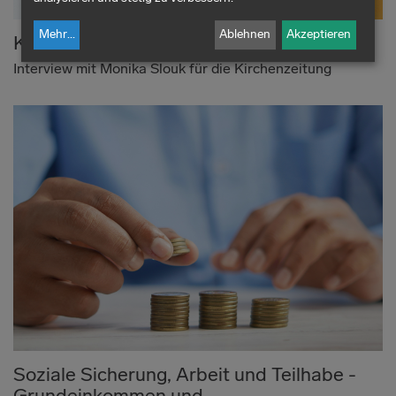
Mehr
...
Ablehnen
Akzeptieren
Keine Rechtfertigung für Iran-Angriff
Interview mit Monika Slouk für die Kirchenzeitung
Soziale Sicherung, Arbeit und Teilhabe -
Grundeinkommen und